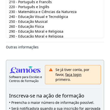
210 - Português e Francês
220 - Português e Inglês
230 - Matemática e Ciências da Natureza
240 - Educação Visual e Tecnológica
250 - Educação Musical
260 - Educação Física
290 - Educação Moral e Religiosa
290 - Educação Moral e Religiosa
300 - Português
310 - Latim e Grego
Outras informações
320 - Francês
330 - Inglês
340 - Alemão
350 - Espanhol
Se já tiver conta, por
360 - Língua Gestual Portuguesa
favor,
faça login
400 - História
Software para Escolas e
primeiro.
410 - Filosofia
Centros de Formação
420 - Geografia
430 - Economia e Contabilidade
Inscreva-se na ação de formação
500 - Matemática
510 - Física e Química
• Preencha o maior número de informação possível.
520 - Biologia e Geologia
• Será notificado/a quando a sua inscrição for aprovada
530 - Educação Tecnológica